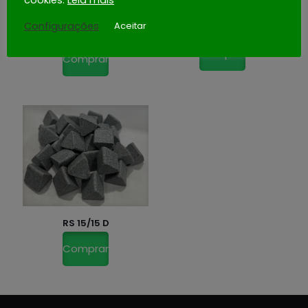
cookies.
Leia mais
Configurações
Aceitar
RS 30/30 S
RMB/D1 20/40 ZS
Comprar
Comprar
RS 15/15 D
Comprar