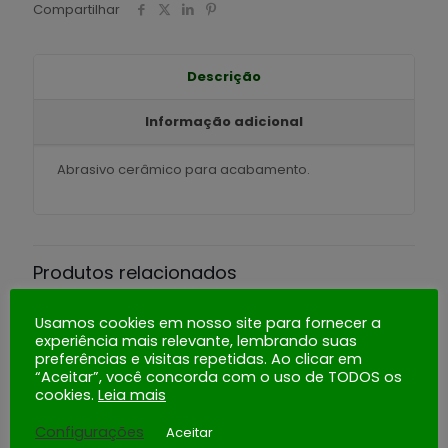
Compartilhar
Descrição
Informação adicional
Abrasivo cerâmico para acabamento.
Produtos relacionados
Usamos cookies em nosso site para fornecer a
experiência mais relevante, lembrando suas
preferências e visitas repetidas. Ao clicar em
“Aceitar”, você concorda com o uso de TODOS os
RS 30/10 DZS
RP 02/05 ZS
cookies.
Leia mais
Comprar
Comprar
Configurações
Aceitar