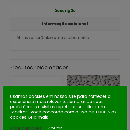
Descrição
Informação adicional
Abrasivo cerâmico para acabamento.
Produtos relacionados
Usamos cookies em nosso site para fornecer a
RP 03/10 ZS
experiência mais relevante, lembrando suas
preferências e visitas repetidas. Ao clicar em
Comprar
“Aceitar”, você concorda com o uso de TODOS os
KM 10
cookies.
Leia mais
Comprar
Configurações
Aceitar