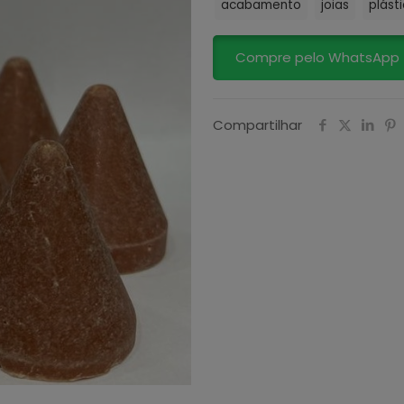
acabamento
joias
plást
Compre pelo WhatsApp
Compartilhar