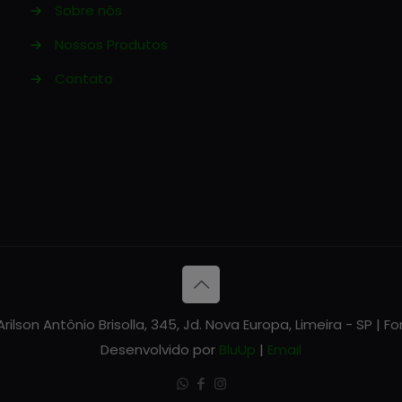
→
Sobre nós
→
Nossos Produtos
→
Contato
ilson Antônio Brisolla, 345, Jd. Nova Europa, Limeira - SP | F
Desenvolvido por
BluUp
|
Email