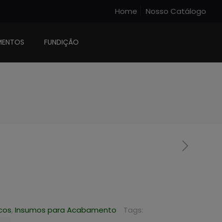
Home
Nosso Catálogo
MENTOS
FUNDIÇÃO
icos
,
Insumos para Acabamento
Tags: