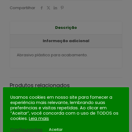
Compartilhar
Descrição
Informação adicional
Abrasivo plástico para acabamento.
Produtos relacionados
Usamos cookies em nosso site para fornecer a
experiência mais relevante, lembrando suas
preferências e visitas repetidas. Ao clicar em
“Aceitar”, você concorda com o uso de TODOS os
cookies.
Leia mais
SV/20 – SABUGO DE MILHO
Configurações
Aceitar