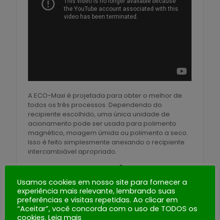
A ECO-Maxi é projetada para obter o melhor de
todos os três processos. Dependendo do
recipiente escolhido, uma única unidade de
acionamento pode ser usada para polimento
magnético, moagem úmida ou polimento a seco.
Isso é feito simplesmente anexando o recipiente
intercambiável apropriado.
EQUIPAMENTOS PADRÃO
Usamos cookies em nosso site para fornecer a
Controle de velocidade via inversor de
experiência mais relevante, lembrando suas
frequência.
preferências e visitas repetidas. Ao clicar em
“Aceitar”, você concorda com o uso de TODOS os
Fecho de baioneta para remoção de
cookies.
Leia mais