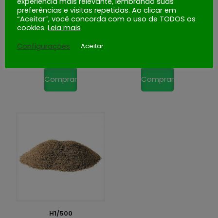
experiência mais relevante, lembrando suas
preferências e visitas repetidas. Ao clicar em
“Aceitar”, você concorda com o uso de TODOS os
cookies.
Leia mais
Configurações
Aceitar
H1/300
H1/400
Comprar
Comprar
H1/500