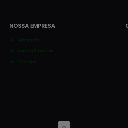
NOSSA EMPRESA
→
Sobre nós
→
Nossos Produtos
→
Contato