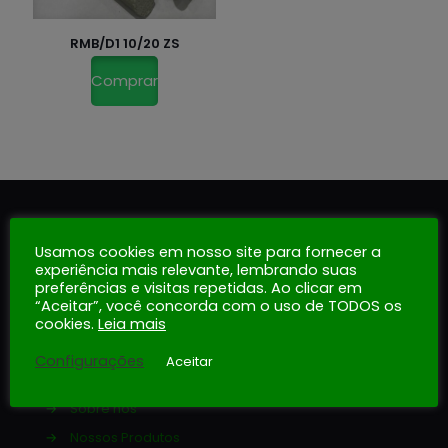
RMB/D1 10/20 ZS
Comprar
Usamos cookies em nosso site para fornecer a
experiência mais relevante, lembrando suas
preferências e visitas repetidas. Ao clicar em
“Aceitar”, você concorda com o uso de TODOS os
cookies.
Leia mais
Configurações
Aceitar
NOSSA EMPRESA
→
Sobre nós
→
Nossos Produtos