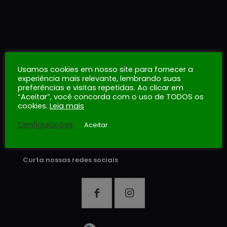
Usamos cookies em nosso site para fornecer a
NOSSA EMPRESA
experiência mais relevante, lembrando suas
preferências e visitas repetidas. Ao clicar em
→
Sobre nós
“Aceitar”, você concorda com o uso de TODOS os
→
Nossos Produtos
cookies.
Leia mais
→
Contato
Configurações
Aceitar
Curta nossas redes sociais